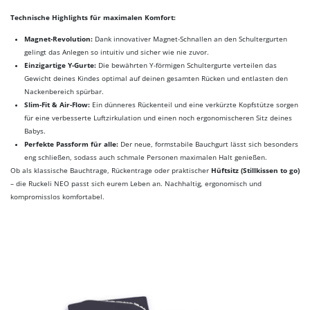
Technische Highlights für maximalen Komfort:
Magnet-Revolution:
Dank innovativer Magnet-Schnallen an den Schultergurten
gelingt das Anlegen so intuitiv und sicher wie nie zuvor.
Einzigartige Y-Gurte:
Die bewährten Y-förmigen Schultergurte verteilen das
Gewicht deines Kindes optimal auf deinen gesamten Rücken und entlasten den
Nackenbereich spürbar.
Slim-Fit & Air-Flow:
Ein dünneres Rückenteil und eine verkürzte Kopfstütze sorgen
für eine verbesserte Luftzirkulation und einen noch ergonomischeren Sitz deines
Babys.
Perfekte Passform für alle:
Der neue, formstabile Bauchgurt lässt sich besonders
eng schließen, sodass auch schmale Personen maximalen Halt genießen.
Ob als klassische Bauchtrage, Rückentrage oder praktischer
Hüftsitz (Stillkissen to go)
– die Ruckeli NEO passt sich eurem Leben an. Nachhaltig, ergonomisch und
kompromisslos komfortabel.