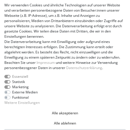
Wir verwenden Cookies und ähnliche Technologien auf unserer Website
Händler:in finden
und verarbeiten personenbezogene Daten von Besucher:innen unserer
Webseite (z.B. IP-Adresse), um z.B. Inhalte und Anzeigen zu
personalisieren, Medien von Drittanbietern einzubinden oder Zugriffe auf
Youtube
unsere Website zu analysieren. Die Datenverarbeitung erfolgt erst durch
gesetzte Cookies. Wir teilen diese Daten mit Dritten, die wir in den
Einstellungen benennen.
Instagram
Die Datenverarbeitung kann mit Einwilligung oder aufgrund eines
berechtigten Interesses erfolgen. Die Zustimmung kann erteilt oder
abgelehnt werden. Es besteht das Recht, nicht einzuwilligen und die
Impressum
Einwilligung zu einem späteren Zeitpunkt zu ändern oder zu widerrufen.
Beachten Sie unser
Impressum
und weitere Hinweise zur Verwendung
personenbezogener Daten in unserer
Daten­schutz­erklärung
.
AGB
Essenziell
Statistik
Marketing
Datenschutz
Externe Medien
Funktional
Weitere Einstellungen
Kontakt
VERTRAG WIDERRUFEN
Alle akzeptieren
Alle ablehnen