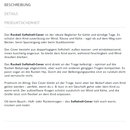
BESCHREIBUNG
DETAILS
PRODUKTSICHERHEIT
Das
Ruckeli Softshell-Cover
ist der ideale Begleiter für kühle und windige Tage. Es
schützt dein Kind zuverlässig vor Wind, Nässe und Kälte – egal ob auf dem Weg zum
Bäcker, beim Spaziergang oder beim Stadtbummel.
Das Cover besteht aus doppellagigem Softshell: außen wasser- und windabweisend,
innen kuschelig angeraut. So bleibt dein Kind warm, während Feuchtigkeit und Wind
draußen bleiben.
Das
Ruckeli Softshell-Cover
wird direkt an der Trage befestigt – optimal auf die
Ruckeli Babytrage abgestimmt, aber auch mit anderen gängigen Tragen kompatibel. Es
passt sogar an die Ruckeli Hip. Durch die vier Befestigungspunkte sitzt es rundum dicht
und verrutscht nicht.
Praktisch im Alltag: Das Cover bleibt an der Trage, kann aber bei Bedarf oben vom Kind
gelöst werden – perfekt, wenn du z. B. kurz in ein Geschäft gehst oder dein Kind zu
warm wird. Der aufstellbare Kragen schützt zusätzlich vor Wind und Kälte, und die
Größe lässt sich flexibel an dein Kind anpassen.
Ob beim Bauch-, Hüft- oder Rückentragen – das
Softshell-Cover
hält euch warm,
trocken und mobil.